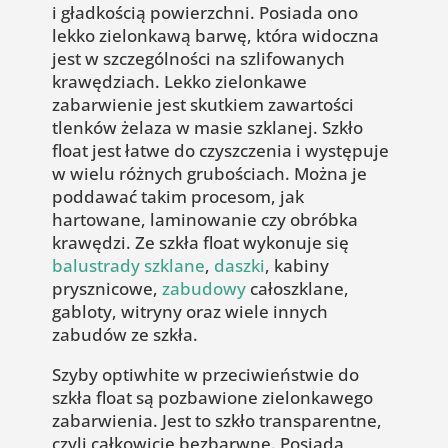
i gładkością powierzchni. Posiada ono
lekko zielonkawą barwę, która widoczna
jest w szczególności na szlifowanych
krawędziach. Lekko zielonkawe
zabarwienie jest skutkiem zawartości
tlenków żelaza w masie szklanej. Szkło
float jest łatwe do czyszczenia i występuje
w wielu różnych grubościach. Można je
poddawać takim procesom, jak
hartowane, laminowanie czy obróbka
krawędzi. Ze szkła float wykonuje się
balustrady szklane
,
daszki
, kabiny
prysznicowe,
zabudowy
całoszklane,
gabloty, witryny oraz wiele innych
zabudów ze szkła.
Szyby optiwhite w przeciwieństwie do
szkła float są pozbawione zielonkawego
zabarwienia. Jest to szkło transparentne,
czyli całkowicie bezbarwne. Posiada