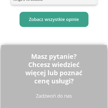
Zobacz wszystkie opinie
Masz pytanie?
Chcesz wiedzieć
więcej lub poznać
cenę usługi?
Zadzwoń do nas