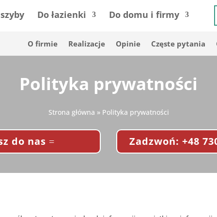
 szyby
Do łazienki
Do domu i firmy
O firmie
Realizacje
Opinie
Częste pytania
Polityka prywatności
Strona główna
»
Polityka prywatności
sz do nas
Zadzwoń: +48 730