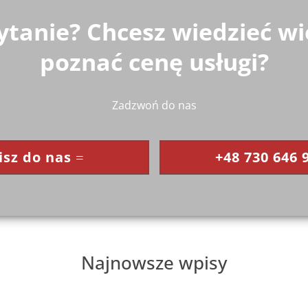
tanie? Chcesz wiedzieć wi
poznać cenę usługi?
Zadzwoń do nas
sz do nas
+48 730 646 
Najnowsze wpisy