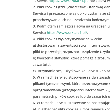
Serwis
https://www.szklarz1.pl/
nie zbiera w
Pliki cookies (tzw. „ciasteczka”) stanowią
Serwisu i przeznaczone są do korzystania ze s
przechowywania ich na urządzeniu końcowym 
Podmiotem zamieszczającym na urządzeniu k
Serwisu
https://www.szklarz1.pl/
.
Pliki cookies wykorzystywane są w celu:
a) dostosowania zawartości stron internetowyc
pliki te pozwalają rozpoznać urządzenie Użyt
b) tworzenia statystyk, które pomagają zrozumi
zawartości;
c) utrzymanie sesji Użytkownika Serwisu (po z
W ramach Serwisu stosowane są dwa zasadnic
plikami tymczasowymi, które przechowywane s
oprogramowania (przeglądarki internetowej). 
parametrach plików cookies lub do czasu ich 
W ramach Serwisu stosowane są następujące
a) „niezbędne” pliki cookies, umożliwiające k