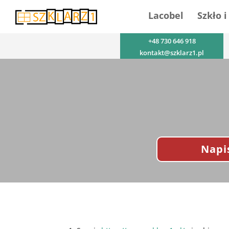
Lacobel
Szkło i
+48 730 646 918
kontakt@szklarz1.pl
Napi