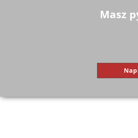
Masz py
Napi