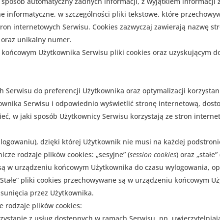
 sposób automatyczny żadnych informacji, z wyjątkiem informacji 
 dane informatyczne, w szczególności pliki tekstowe, które przech
tron internetowych Serwisu. Cookies zazwyczaj zawierają nazwę str
oraz unikalny numer.
ońcowym Użytkownika Serwisu pliki cookies oraz uzyskującym do 
h Serwisu do preferencji Użytkownika oraz optymalizacji korzystan
kownika Serwisu i odpowiednio wyświetlić stronę internetową, dos
eć, w jaki sposób Użytkownicy Serwisu korzystają ze stron interne
alogowaniu), dzięki której Użytkownik nie musi na każdej podstron
ze rodzaje plików cookies: „sesyjne” (
session cookies
) oraz „stałe” 
ą w urządzeniu końcowym Użytkownika do czasu wylogowania, opus
„Stałe” pliki cookies przechowywane są w urządzeniu końcowym Uż
usunięcia przez Użytkownika.
 rodzaje plików cookies:
orzystanie z usług dostępnych w ramach Serwisu, np. uwierzytelnia