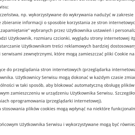
wisu;
ieczeństwa, np. wykorzystywane do wykrywania nadużyć w zakresie
e zbieranie informacji o sposobie korzystania ze stron internetowy
e „zapamiętanie” wybranych przez Użytkownika ustawień i personaliz
dzi Użytkownik, rozmiaru czcionki, wyglądu strony internetowej itp
dostarczanie Użytkownikom treści reklamowych bardziej dostosowan
i serwisami zewnętrznymi, które mogą zamieszczać pliki Cookie n
ce do przeglądania stron internetowych (przeglądarka interneto
wnika. Użytkownicy Serwisu mogą dokonać w każdym czasie zmian
ólności w taki sposób, aby blokować automatyczną obsługę plików
owym zamieszczeniu w urządzeniu Użytkownika Serwisu. Szczegóło
niach oprogramowania (przeglądarki internetowej).
a stosowania plików cookies mogą wpłynąć na niektóre funkcjonal
 końcowym Użytkownika Serwisu i wykorzystywane mogą być równie