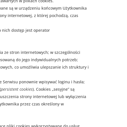
zawartych w plikach cookies.
owywane są w urządzeniu końcowym Użytkownika
ony internetowej, z której pochodzą, czas
nich dostęp jest operator
ia ze stron internetowych; w szczególności
tosowaną do jego indywidualnych potrzeb;
towych, co umożliwia ulepszanie ich struktury i
ie Serwisu ponownie wpisywać loginu i hasła;
(
persistent cookies
). Cookies „sesyjne” są
zczenia strony internetowej lub wyłączenia
ytkownika przez czas określony w
jące pliki cookies wykorzystywane do usług