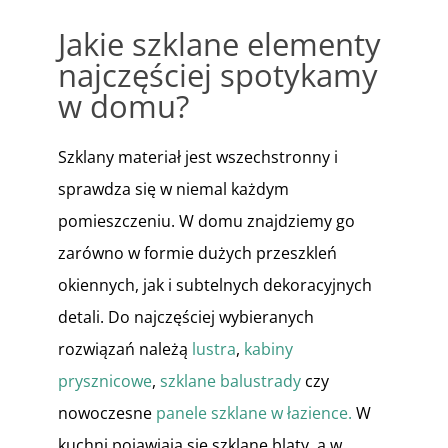
Jakie szklane elementy
najczęściej spotykamy
w domu?
Szklany materiał jest wszechstronny i
sprawdza się w niemal każdym
pomieszczeniu. W domu znajdziemy go
zarówno w formie dużych przeszkleń
okiennych, jak i subtelnych dekoracyjnych
detali. Do najczęściej wybieranych
rozwiązań należą
lustra
,
kabiny
prysznicowe
,
szklane balustrady
czy
nowoczesne
panele szklane w łazience.
W
kuchni pojawiają się szklane blaty, a w